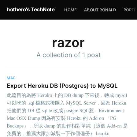
hothero's TechNote
HOME
ABOUT RONALD
PORTF
razor
A collection of 1 post
Subscribe to
MAC
hothero's
Export Heroku DB (Postgres) to MySQL
此篇目的為將 Heroku 上的 DB dump 下來後，轉成 mysql
可以吃的 .sql 檔格式後匯入 MySQL Server，因為 Heroku
TechNote
把他們的 DB 從 sqlite 改成 postgre SQL惹... Environment:
Mac OSX Dump 因為有安裝 Heroku 的 Add-on 「PG
Stay up to date! Get all the latest &
Backups」，所以 dump 的動作相對單純（這個 Add-on 是
免費的，推薦大家加減裝一下作個備份） heroku
greatest posts delivered straight to