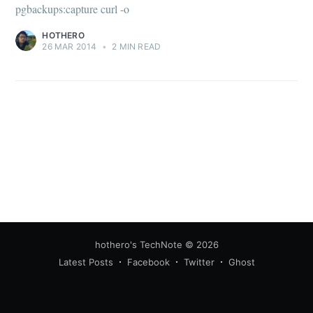
pgbackups:capture curl -o
your inbox
HOTHERO
26 MAR 2014
•
2 MIN READ
Subscribe
hothero's TechNote
© 2026
Latest Posts
Facebook
Twitter
Ghost