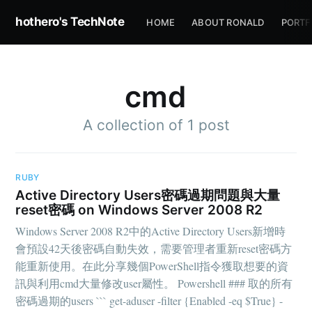
hothero's TechNote
HOME
ABOUT RONALD
PORTF
cmd
A collection of 1 post
Subscribe to
RUBY
hothero's
Active Directory Users密碼過期問題與大量
reset密碼 on Windows Server 2008 R2
Windows Server 2008 R2中的Active Directory Users新增時
TechNote
會預設42天後密碼自動失效，需要管理者重新reset密碼方
能重新使用。在此分享幾個PowerShell指令獲取想要的資
訊與利用cmd大量修改user屬性。 Powershell ### 取的所有
Stay up to date! Get all the latest &
密碼過期的users ``` get-aduser -filter {Enabled -eq $True} -
greatest posts delivered straight to