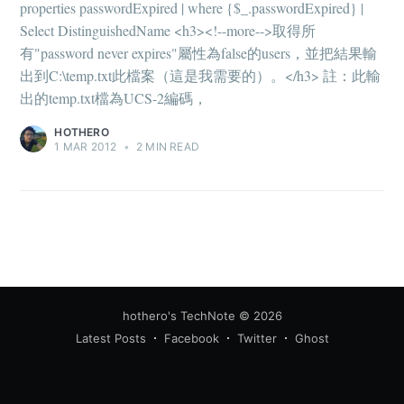
properties passwordExpired | where {$_.passwordExpired} |
your inbox
Select DistinguishedName <h3><!--more-->取得所
有"password never expires"屬性為false的users，並把結果輸
出到C:\temp.txt此檔案（這是我需要的）。</h3> 註：此輸
出的temp.txt檔為UCS-2編碼，
HOTHERO
1 MAR 2012
•
2 MIN READ
Subscribe
hothero's TechNote
© 2026
Latest Posts
Facebook
Twitter
Ghost